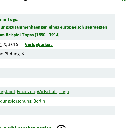
 in Togo.
tehungszusammenhaengen eines europaeisch gepraegten
m Beispiel Togos (1850 - 1914).
),
X, 364 S.
Verfügbarkeit
nd Bildung. 6
ngsland
;
Finanzen
;
Wirtschaft
;
Togo
ldungsforschung, Berlin