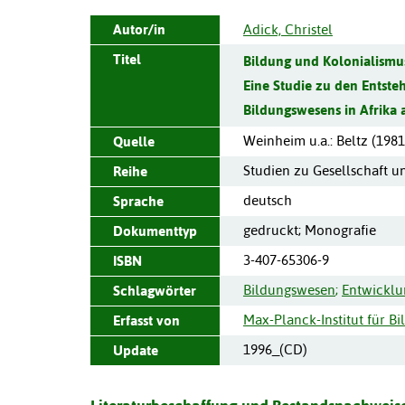
Autor/in
Adick, Christel
Titel
Bildung und Kolonialismus
Eine Studie zu den Ents
Bildungswesens in Afrika a
Weinheim u.a.
:
Beltz
(
1981
Quelle
Studien zu Gesellschaft u
Reihe
deutsch
Sprache
gedruckt; Monografie
Dokumenttyp
3-407-65306-9
ISBN
Bildungswesen
;
Entwicklu
Schlagwörter
Max-Planck-Institut für Bi
Erfasst von
1996_(CD)
Update