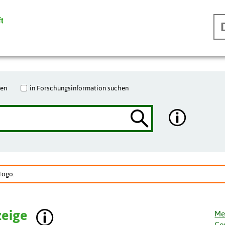
hen
in Forschungsinformation suchen
Togo.
zeige
Me
Ge