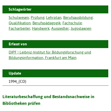
Schlagwörter
Schulwesen
;
Prüfung
;
Lehrplan
;
Berufsausbildung
;
Qualifikation
;
Berufspädagogik
;
Fachschule
;
Facharbeiter
;
Handwerk
;
Aussiedler
;
Jugoslawien
Erfasst von
DIPF | Leibniz-Institut für Bildungsforschung und
Bildungsinformation, Frankfurt am Main
Update
1994_(CD)
Literaturbeschaffung und Bestandsnachweise in
Bibliotheken prüfen