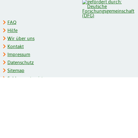
FAQ
Hilfe
Wir über uns
Kontakt
Impressum
Datenschutz
Sitemap
Schlagwortregister
Personenregister
Zeitschriftenliste
Kooperationspartner
Barrierefreiheit
BITV-Feedback
Gebärdensprache
Leichte Sprache