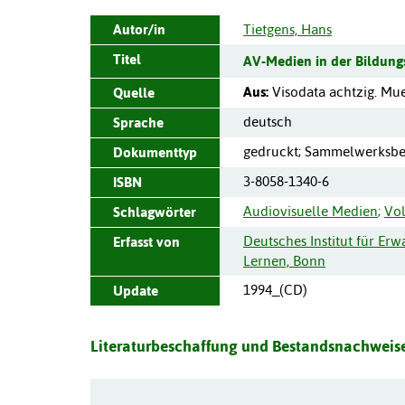
Autor/in
Tietgens, Hans
Titel
AV-Medien in der Bildung
Aus:
Visodata achtzig.
Mu
Quelle
deutsch
Sprache
gedruckt; Sammelwerksbe
Dokumenttyp
3-8058-1340-6
ISBN
Audiovisuelle Medien
;
Vo
Schlagwörter
Deutsches Institut für Er
Erfasst von
Lernen, Bonn
1994_(CD)
Update
Literaturbeschaffung und Bestandsnachweise