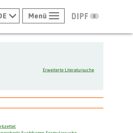
DE
Menü
Erweiterte Literatursuche
rkzettel
speicherte Suchfragen Formularsuche