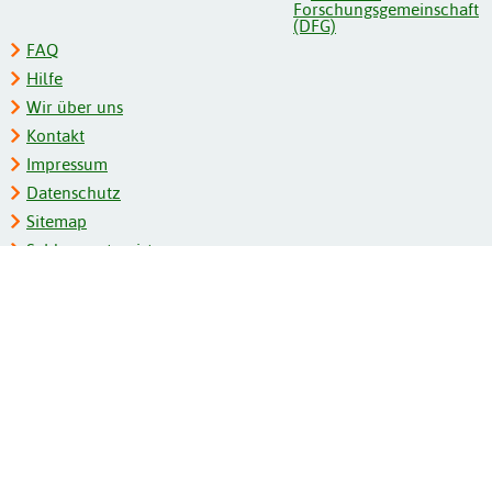
FAQ
Hilfe
Wir über uns
Kontakt
Impressum
Datenschutz
Sitemap
Schlagwortregister
Personenregister
Zeitschriftenliste
Kooperationspartner
Barrierefreiheit
BITV-Feedback
Gebärdensprache
Leichte Sprache
Bildungsportale des IZB