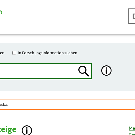
hen
in Forschungsinformation suchen
aska.
zeige
Me
Ge