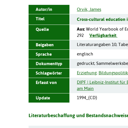
Autor/in
Orvik, James
Titel
Cross-cultural education i
Aus:
World Yearbook of Ed
Quelle
292
Verfügbarkeit
Literaturangaben 10; Tabe
Beigaben
englisch
Sprache
gedruckt; Sammelwerksbe
Dokumenttyp
Erziehung
;
Bildungspolitik
Schlagwörter
DIPF | Leibniz-Institut fü
Erfasst von
am Main
1994_(CD)
Update
Literaturbeschaffung und Bestandsnachweise