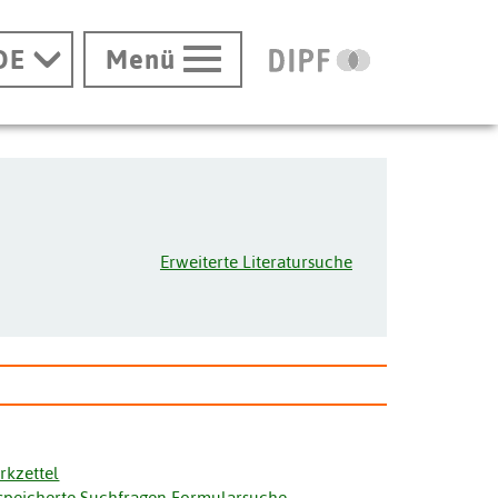
DE
Menü
Erweiterte Literatursuche
rkzettel
speicherte Suchfragen Formularsuche