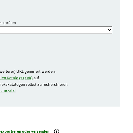
zu prüfen:
(weiterer) URL generiert werden.
len Katalogs (KVK)
auf
thekskatalogen selbst zu recherchieren.
-Tutorial
 exportieren oder versenden