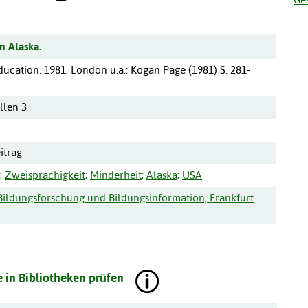
n Alaska.
ucation. 1981.
London u.a.
:
Kogan Page
(
1981
)
S. 281-
llen 3
itrag
;
Zweisprachigkeit
;
Minderheit
;
Alaska
;
USA
r Bildungsforschung und Bildungsinformation, Frankfurt
 in Bibliotheken prüfen