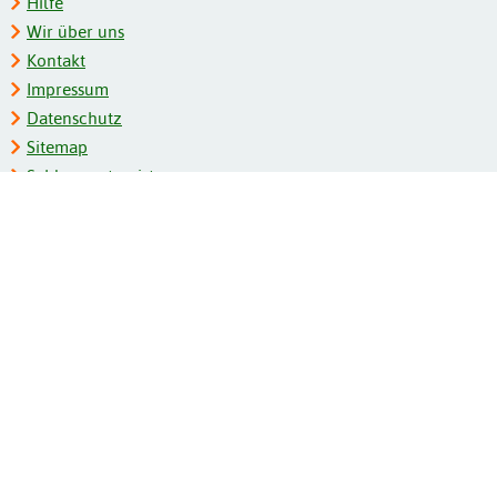
Hilfe
Wir über uns
Kontakt
Impressum
Datenschutz
Sitemap
Schlagwortregister
Personenregister
Zeitschriftenliste
Kooperationspartner
Barrierefreiheit
BITV-Feedback
Gebärdensprache
Leichte Sprache
Bildungsportale des IZB