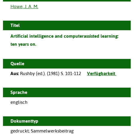
Howe, J. A. M.
Titel
Artificial intelligence and computerassisted learning:
ten years on.
Quelle
Aus:
Rushby (ed.).
(
1981
)
S. 101-112
Verfügbarkeit
Sprache
englisch
Dokumenttyp
gedruckt; Sammelwerksbeitrag