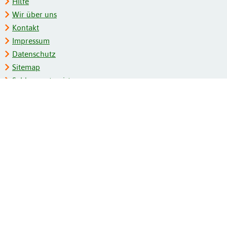
Hilfe
Wir über uns
Kontakt
Impressum
Datenschutz
Sitemap
Schlagwortregister
Personenregister
Zeitschriftenliste
Kooperationspartner
Barrierefreiheit
BITV-Feedback
Gebärdensprache
Leichte Sprache
Bildungsportale des IZB