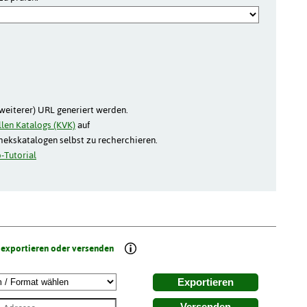
(weiterer) URL generiert werden.
len Katalogs (KVK)
auf
thekskatalogen selbst zu recherchieren.
-Tutorial
 exportieren oder versenden
Exportieren