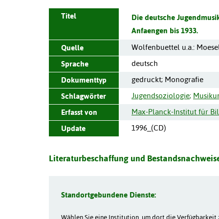
Titel
Die deutsche Jugendmusi
Anfaengen bis 1933.
Wolfenbuettel u.a.
:
Moese
Quelle
deutsch
Sprache
gedruckt; Monografie
Dokumenttyp
Jugendsoziologie
;
Musikun
Schlagwörter
Max-Planck-Institut für Bi
Erfasst von
1996_(CD)
Update
Literaturbeschaffung und Bestandsnachweise
Standortgebundene Dienste:
Wählen Sie eine Institution, um dort die Verfügbarkeit 