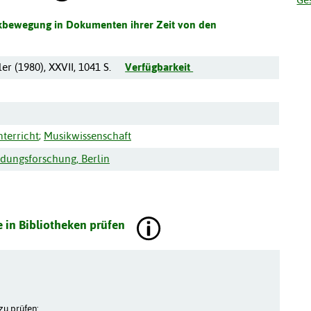
kbewegung in Dokumenten ihrer Zeit von den
ler
(
1980
),
XXVII, 1041 S.
Verfügbarkeit
terricht
;
Musikwissenschaft
ldungsforschung, Berlin
 in Bibliotheken prüfen
zu prüfen: