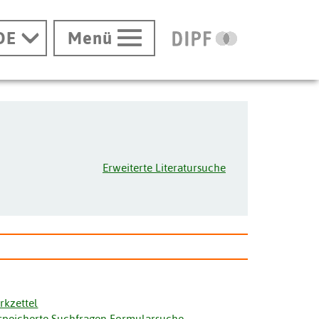
DE
Menü
Erweiterte Literatursuche
rkzettel
speicherte Suchfragen Formularsuche