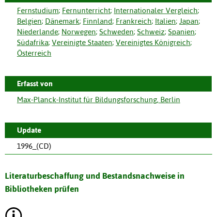
Fernstudium
;
Fernunterricht
;
Internationaler Vergleich
;
Belgien
;
Dänemark
;
Finnland
;
Frankreich
;
Italien
;
Japan
;
Niederlande
;
Norwegen
;
Schweden
;
Schweiz
;
Spanien
;
Südafrika
;
Vereinigte Staaten
;
Vereinigtes Königreich
;
Österreich
Erfasst von
Max-Planck-Institut für Bildungsforschung, Berlin
Update
1996_(CD)
Literaturbeschaffung und Bestandsnachweise in
Bibliotheken prüfen