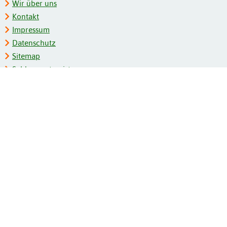
Wir über uns
Kontakt
Impressum
Datenschutz
Sitemap
Schlagwortregister
Personenregister
Zeitschriftenliste
Kooperationspartner
Barrierefreiheit
BITV-Feedback
Gebärdensprache
Leichte Sprache
Bildungsportale des IZB