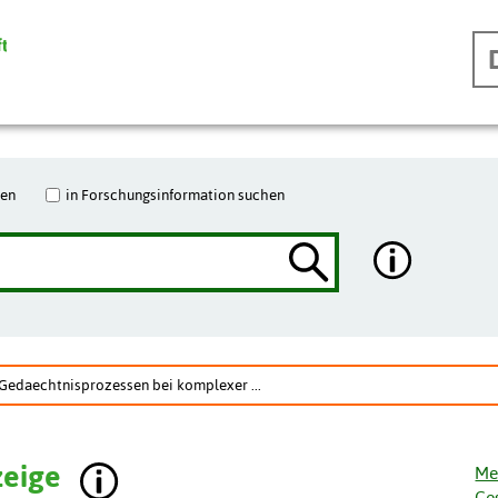
hen
in Forschungsinformation suchen
 Gedaechtnisprozessen bei komplexer ...
zeige
Me
Ge