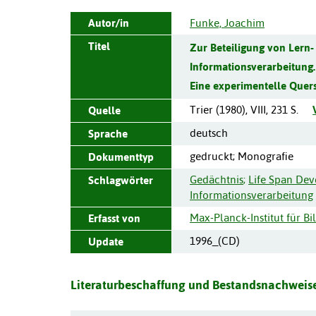
Autor/in
Funke, Joachim
Titel
Zur Beteiligung von Lern
Informationsverarbeitung.
Eine experimentelle Quers
Trier
(
1980
),
VIII, 231 S.
Quelle
deutsch
Sprache
gedruckt; Monografie
Dokumenttyp
Gedächtnis
;
Life Span De
Schlagwörter
Informationsverarbeitung
Max-Planck-Institut für Bi
Erfasst von
1996_(CD)
Update
Literaturbeschaffung und Bestandsnachweise