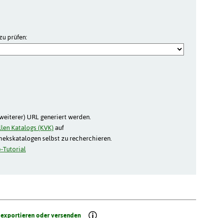
zu prüfen:
(weiterer) URL generiert werden.
len Katalogs (KVK)
auf
thekskatalogen selbst zu recherchieren.
-Tutorial
 exportieren oder versenden