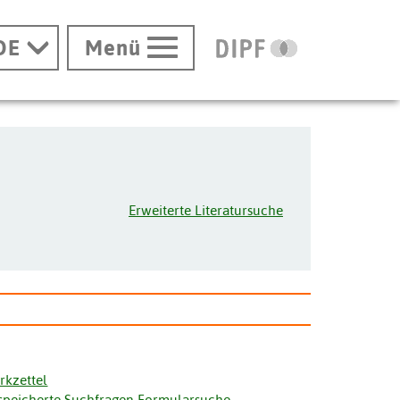
DE
Menü
Erweiterte Literatursuche
rkzettel
speicherte Suchfragen Formularsuche