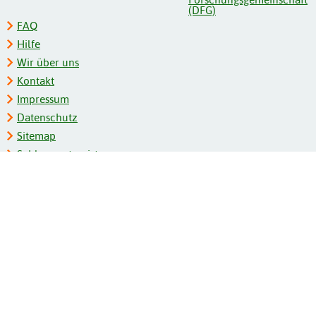
FAQ
Hilfe
Wir über uns
Kontakt
Impressum
Datenschutz
Sitemap
Schlagwortregister
Personenregister
Zeitschriftenliste
Kooperationspartner
Barrierefreiheit
BITV-Feedback
Gebärdensprache
Leichte Sprache
Bildungsportale des IZB