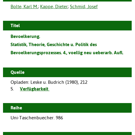
Bolte, Karl M.
;
Kappe, Dieter
;
Schmid, Josef
Titel
Bevoelkerung.
Statistik, Theorie, Geschichte u. Politik des
Bevoelkerungsprozesses. 4., voellig neu ueberarb. Aufl.
Quelle
Opladen
:
Leske u. Budrich
(
1980
),
212
S.
Verfügbarkeit
Reihe
Uni-Taschenbuecher. 986