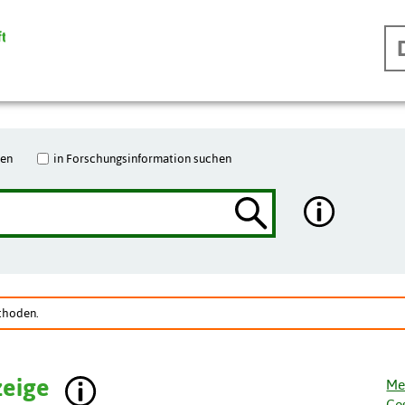
hen
in Forschungsinformation suchen
thoden.
zeige
Me
Ge