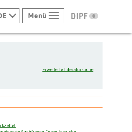
DE
Menü
Erweiterte Literatursuche
rkzettel
speicherte Suchfragen Formularsuche