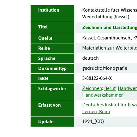
Institution
Kontaktstelle fuer Wissens
Weiterbildung (Kassel)
Titel
Zeichnen und Darstellun
Kassel
:
Gesamthochsch.,
Quelle
Materialien zur Weiterbil
Reihe
deutsch
Sprache
gedruckt; Monografie
Dokumenttyp
3-88122-064-X
ISBN
Zeichnen
;
Beruf
;
Handwer
Schlagwörter
Handwerkskammer
Deutsches Institut für Er
Erfasst von
Lernen, Bonn
1994_(CD)
Update