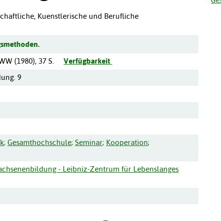
chaftliche, Kuenstlerische und Berufliche
gsmethoden.
 KWW
(
1980
),
37 S.
Verfügbarkeit
dung. 9
k
;
Gesamthochschule
;
Seminar
;
Kooperation
;
wachsenenbildung - Leibniz-Zentrum für Lebenslanges