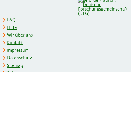
FAQ
Hilfe
Wir über uns
Kontakt
Impressum
Datenschutz
Sitemap
Schlagwortregister
Personenregister
Zeitschriftenliste
Kooperationspartner
Barrierefreiheit
BITV-Feedback
Gebärdensprache
Leichte Sprache