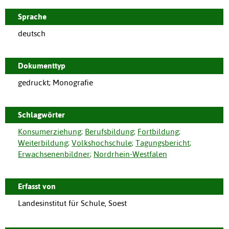
Sprache
deutsch
Dokumenttyp
gedruckt; Monografie
Schlagwörter
Konsumerziehung
;
Berufsbildung
;
Fortbildung
;
Weiterbildung
;
Volkshochschule
;
Tagungsbericht
;
Erwachsenenbildner
;
Nordrhein-Westfalen
Erfasst von
Landesinstitut für Schule, Soest