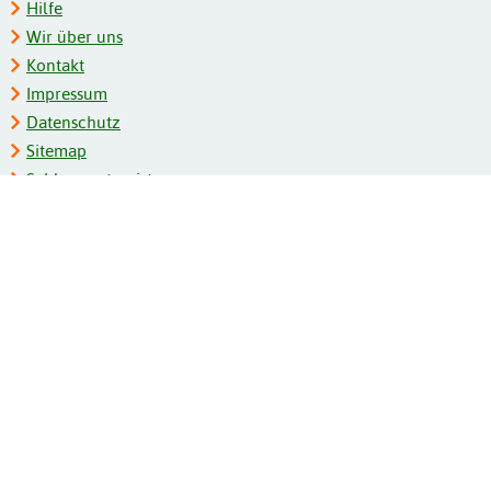
Hilfe
Wir über uns
Kontakt
Impressum
Datenschutz
Sitemap
Schlagwortregister
Personenregister
Zeitschriftenliste
Kooperationspartner
Barrierefreiheit
BITV-Feedback
Gebärdensprache
Leichte Sprache
Bildungsportale des IZB