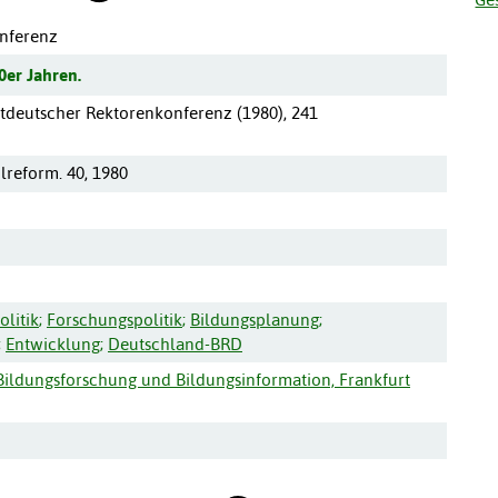
nferenz
0er Jahren.
tdeutscher Rektorenkonferenz
(
1980
),
241
reform. 40, 1980
olitik
;
Forschungspolitik
;
Bildungsplanung
;
;
Entwicklung
;
Deutschland-BRD
r Bildungsforschung und Bildungsinformation, Frankfurt