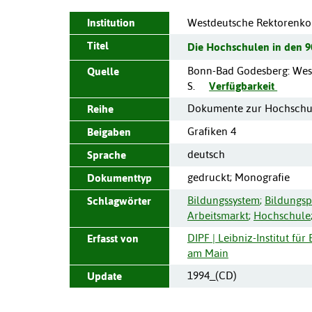
Institution
Westdeutsche Rektorenko
Titel
Die Hochschulen in den 9
Bonn-Bad Godesberg
:
Wes
Quelle
S.
Verfügbarkeit
Dokumente zur Hochschul
Reihe
Grafiken 4
Beigaben
deutsch
Sprache
gedruckt; Monografie
Dokumenttyp
Bildungssystem
;
Bildungsp
Schlagwörter
Arbeitsmarkt
;
Hochschule
DIPF | Leibniz-Institut fü
Erfasst von
am Main
1994_(CD)
Update