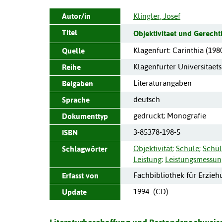
Autor/in
Klingler, Josef
Titel
Objektivitaet und Gerecht
Klagenfurt
:
Carinthia
(
198
Quelle
Klagenfurter Universitaet
Reihe
Literaturangaben
Beigaben
deutsch
Sprache
gedruckt; Monografie
Dokumenttyp
3-85378-198-5
ISBN
Objektivität
;
Schule
;
Schül
Schlagwörter
Leistung
;
Leistungsmessun
Fachbibliothek für Erzie
Erfasst von
1994_(CD)
Update