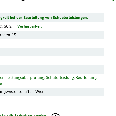
igkeit bei der Beurteilung von Schuelerleistungen.
0
),
58 S.
Verfügbarkeit
sreden. 15
er
;
Leistungsüberprüfung
;
Schülerleistung
;
Beurteilung
;
g
hungswissenschaften, Wien