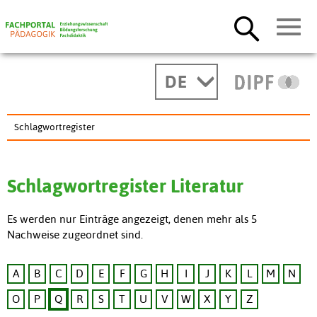
DE
Schlagwortregister
Schlagwortregister Literatur
Es werden nur Einträge angezeigt, denen mehr als 5
Nachweise zugeordnet sind.
A
B
C
D
E
F
G
H
I
J
K
L
M
N
O
P
Q
R
S
T
U
V
W
X
Y
Z