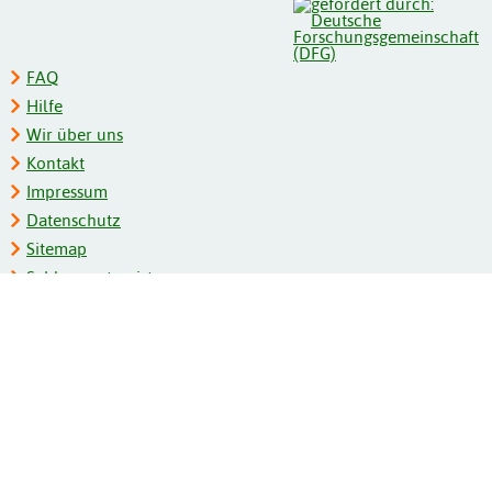
FAQ
Hilfe
Wir über uns
Kontakt
Impressum
Datenschutz
Sitemap
Schlagwortregister
Personenregister
Zeitschriftenliste
Kooperationspartner
Barrierefreiheit
BITV-Feedback
Gebärdensprache
Leichte Sprache