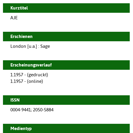
Kurztitel
AJE
Erschienen
London [u.a.] : Sage
Erscheinungsverlauf
1.1957 - (gedruckt)
1.1957 - (online)
ISSN
0004-9441; 2050-5884
Medientyp