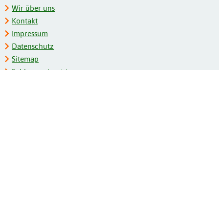
Wir über uns
Kontakt
Impressum
Datenschutz
Sitemap
Schlagwortregister
Personenregister
Zeitschriftenliste
Kooperationspartner
Barrierefreiheit
BITV-Feedback
Gebärdensprache
Leichte Sprache
Bildungsportale des IZB