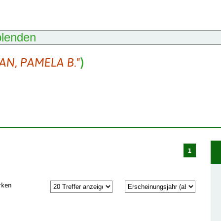
blenden
AN, PAMELA B."
)
1
rken