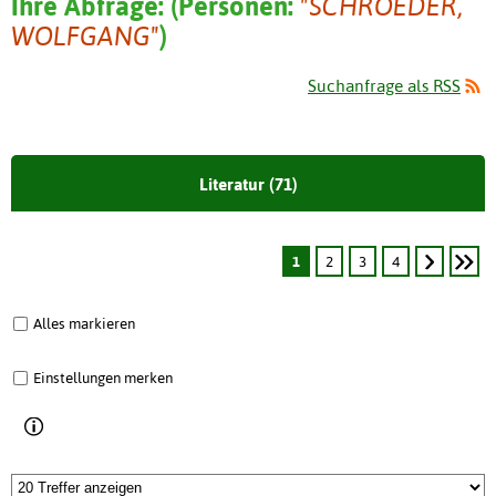
Ihre Abfrage:
(
Personen:
"SCHROEDER,
WOLFGANG"
)
Suchanfrage als RSS
Literatur (71)
1
2
3
4
Alles markieren
Einstellungen merken