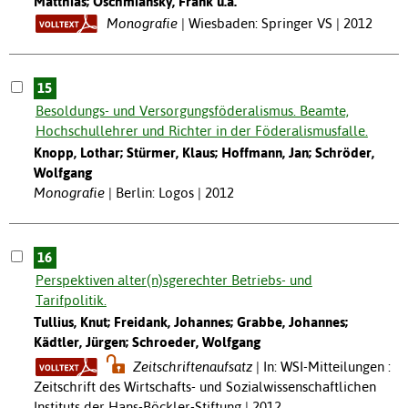
Matthias; Oschmiansky, Frank u.a.
Monografie
Wiesbaden: Springer VS | 2012
15
Besoldungs- und Versorgungsföderalismus. Beamte,
Hochschullehrer und Richter in der Föderalismusfalle.
Knopp, Lothar; Stürmer, Klaus; Hoffmann, Jan; Schröder,
Wolfgang
Monografie
Berlin: Logos | 2012
16
Perspektiven alter(n)sgerechter Betriebs- und
Tarifpolitik.
Tullius, Knut; Freidank, Johannes; Grabbe, Johannes;
Kädtler, Jürgen; Schroeder, Wolfgang
Zeitschriftenaufsatz
In: WSI-Mitteilungen :
Zeitschrift des Wirtschafts- und Sozialwissenschaftlichen
Instituts der Hans-Böckler-Stiftung | 2012