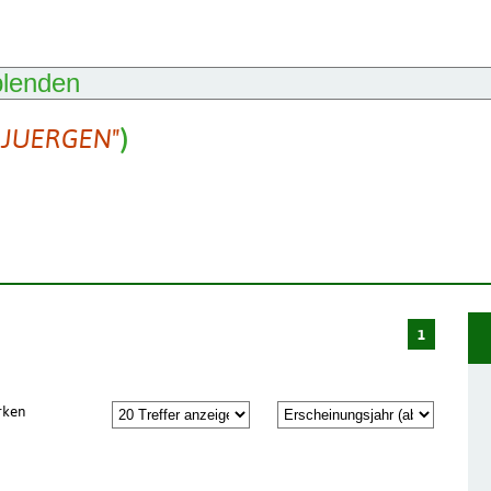
blenden
 JUERGEN"
)
1
rken