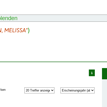
blenden
, MELISSA"
)
1
rken