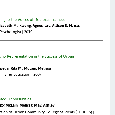
ning to the Voices of Doctoral Trainees
lizabeth M.; Kwong, Agnes; Lau, Allison S. M. u.a.
 Psychologist | 2010
atino Representation in the Success of Urban
peda, Rita M.; McLain, Melissa
n Higher Education | 2007
issed Opportunities
go; McLain, Melissa; May, Ashley
ntion of Urban Community College Students (TRUCCS) |