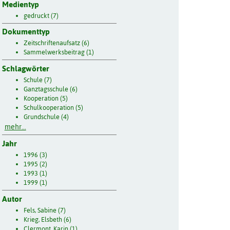
Medientyp
gedruckt (7)
Dokumenttyp
Zeitschriftenaufsatz (6)
Sammelwerksbeitrag (1)
Schlagwörter
Schule (7)
Ganztagsschule (6)
Kooperation (5)
Schulkooperation (5)
Grundschule (4)
mehr...
Jahr
1996 (3)
1995 (2)
1993 (1)
1999 (1)
Autor
Fels, Sabine (7)
Krieg, Elsbeth (6)
Clermont, Karin (1)