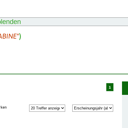
blenden
SABINE"
)
1
rken