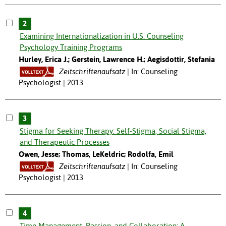
2
Examining Internationalization in U.S. Counseling
Psychology Training Programs
Hurley, Erica J.; Gerstein, Lawrence H.; Aegisdottir, Stefania
Zeitschriftenaufsatz
In: Counseling
Psychologist | 2013
3
Stigma for Seeking Therapy: Self-Stigma, Social Stigma,
and Therapeutic Processes
Owen, Jesse; Thomas, LeKeldric; Rodolfa, Emil
Zeitschriftenaufsatz
In: Counseling
Psychologist | 2013
4
Time Management, Passion, and Collaboration: A