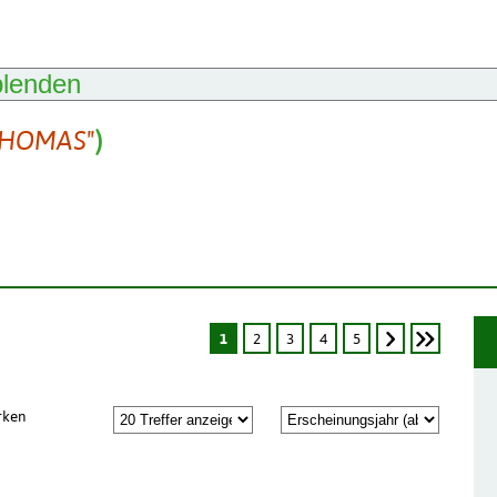
blenden
THOMAS"
)
1
2
3
4
5
rken