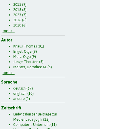
2015 (9)
2018 (8)
2023 (7)
2016 (6)
2020 (6)
mehr...
Autor
Knaus, Thomas (81)
Engel, Olga (9)
Merz, Olga (9)
Junge, Thorsten (5)
Meister, Dorothee M. (5)
mehr...
Sprache
deutsch (67)
englisch (10)
andere (1)
Zeitschrift
Ludwigsburger Beiträge zur
Medienpädagogik (12)
Computer + Unterricht (11)