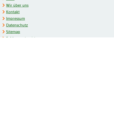
Wir über uns
Kontakt
Impressum
Datenschutz
Sitemap
Schlagwortregister
Personenregister
Zeitschriftenliste
Kooperationspartner
Barrierefreiheit
BITV-Feedback
Gebärdensprache
Leichte Sprache
Bildungsportale des IZB