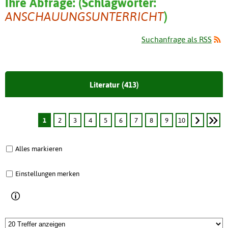
Ihre Abfrage:
(
Schlagwörter:
ANSCHAUUNGSUNTERRICHT
)
Suchanfrage als RSS
Literatur (413)
1
2
3
4
5
6
7
8
9
10
Alles markieren
Einstellungen merken