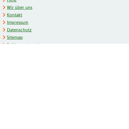
Wir über uns
Kontakt
Impressum
Datenschutz
Sitemap
Schlagwortregister
Personenregister
Zeitschriftenliste
Kooperationspartner
Barrierefreiheit
BITV-Feedback
Gebärdensprache
Leichte Sprache
Bildungsportale des IZB