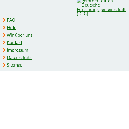
FAQ
Hilfe
Wir über uns
Kontakt
Impressum
Datenschutz
Sitemap
Schlagwortregister
Personenregister
Zeitschriftenliste
Kooperationspartner
Barrierefreiheit
BITV-Feedback
Gebärdensprache
Leichte Sprache