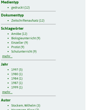
Medientyp
gedruckt (12)
Dokumenttyp
Zeitschriftenaufsatz (12)
Schlagwörter
Amöbe (12)
Biologieunterricht (9)
Einzeller (9)
Protist (9)
Schulunterricht (9)
mehr...
Jahr
1997 (5)
1980 (1)
1984 (1)
1987 (1)
1999 (1)
mehr...
Autor
Stockem, Wilhelm (3)
Hausmann, Klaus (2)