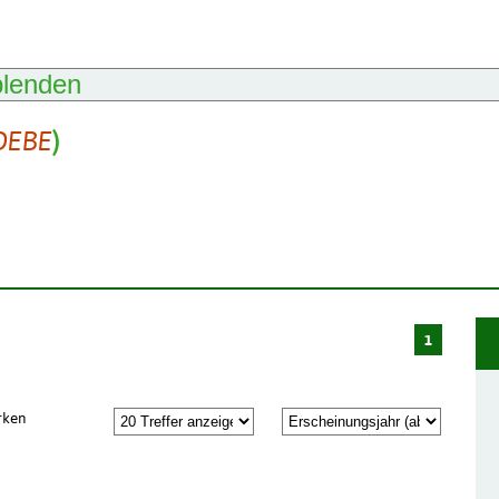
blenden
OEBE
)
1
rken