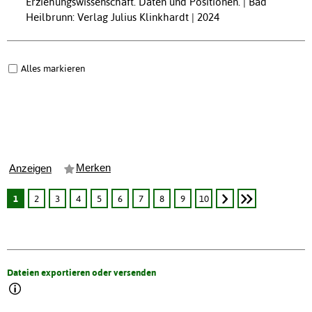
Erziehungswissenschaft. Daten und Positionen. | Bad
Heilbrunn: Verlag Julius Klinkhardt | 2024
Alles markieren
Merken
Anzeigen
1
2
3
4
5
6
7
8
9
10
Dateien exportieren oder versenden