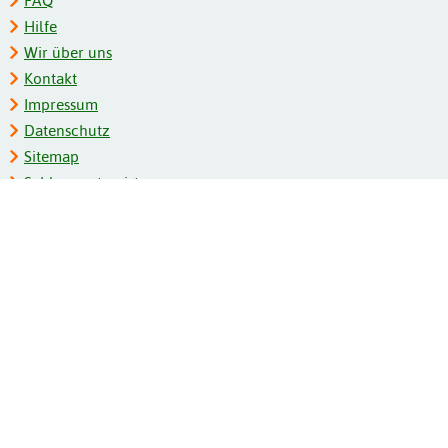
FAQ
Hilfe
Wir über uns
Kontakt
Impressum
Datenschutz
Sitemap
Schlagwortregister
Personenregister
Zeitschriftenliste
Kooperationspartner
Barrierefreiheit
BITV-Feedback
Gebärdensprache
Leichte Sprache
Bildungsportale des IZB