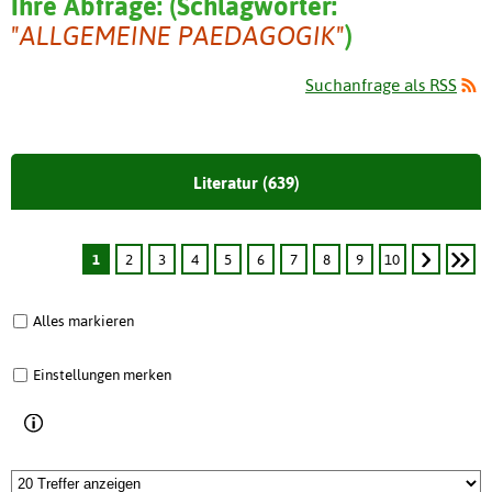
Ihre Abfrage:
(
Schlagwörter:
"ALLGEMEINE PAEDAGOGIK"
)
Suchanfrage als RSS
Literatur (639)
1
2
3
4
5
6
7
8
9
10
Alles markieren
Einstellungen merken