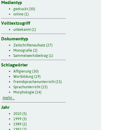
Medientyp
gedruckt (30)
online (1)
Volltextzugriff
unbekannt (1)
Dokumenttyp
Zeitschriftenaufsatz (27)
Monografie (2)
Sammelwerksbeitrag (1)
Schlagwörter
Affigierung (30)
Wortbildung (19)
Fremdsprachenunterricht (15)
Sprachunterricht (15)
Morphologie (14)
mehr...
Jahr
2010 (5)
1999 (3)
1989 (2)
1992 (2)