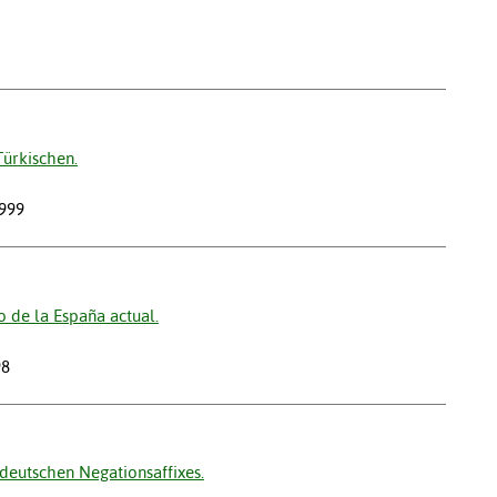
Türkischen.
1999
 de la España actual.
98
eutschen Negationsaffixes.