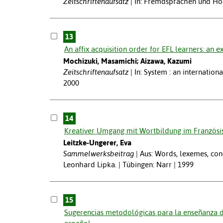
Zeitschriftenaufsatz
In: Fremdsprachen und Ho
13
An affix acquisition order for EFL learners: an e
Mochizuki, Masamichi; Aizawa, Kazumi
Zeitschriftenaufsatz
In: System : an internation
2000
14
Kreativer Umgang mit Wortbildung im Französisc
Leitzke-Ungerer, Eva
Sammelwerksbeitrag
Aus: Words, lexemes, con
Leonhard Lipka. | Tübingen: Narr | 1999
15
Sugerencias metodológicas para la enseñanza de 