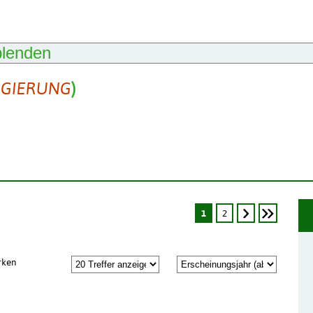
blenden
IGIERUNG
)
1
2
rken