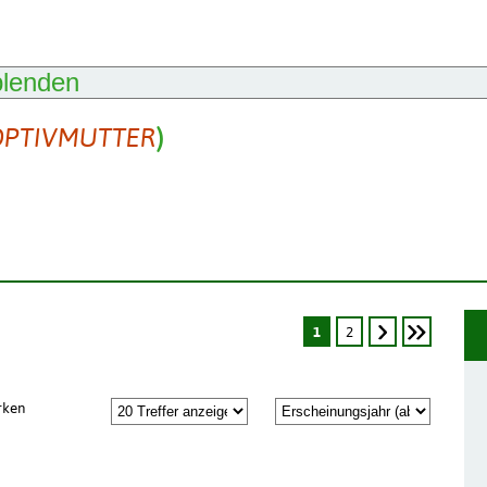
blenden
PTIVMUTTER
)
1
2
rken