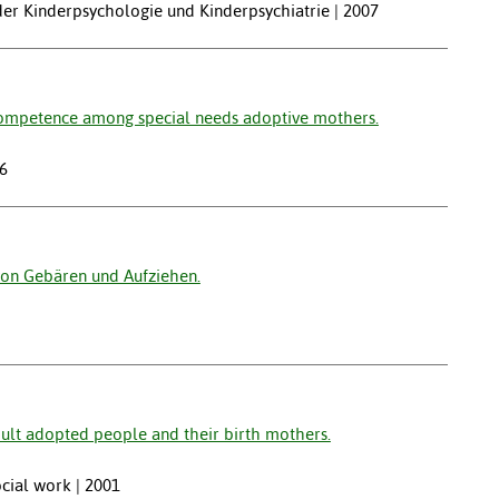
 der Kinderpsychologie und Kinderpsychiatrie | 2007
competence among special needs adoptive mothers.
06
von Gebären und Aufziehen.
lt adopted people and their birth mothers.
ocial work | 2001