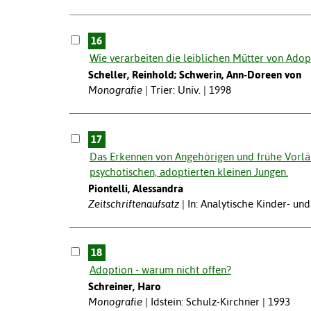
16
Wie verarbeiten die leiblichen Mütter von Adop
Scheller, Reinhold; Schwerin, Ann-Doreen von
Monografie
Trier: Univ. | 1998
17
Das Erkennen von Angehörigen und frühe Vorläu
psychotischen, adoptierten kleinen Jungen.
Piontelli, Alessandra
Zeitschriftenaufsatz
In: Analytische Kinder- un
18
Adoption - warum nicht offen?
Schreiner, Haro
Monografie
Idstein: Schulz-Kirchner | 1993