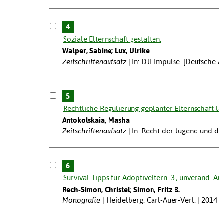
4
Soziale Elternschaft gestalten.
Walper, Sabine; Lux, Ulrike
Zeitschriftenaufsatz
In: DJI-Impulse. [Deutsche
5
Rechtliche Regulierung geplanter Elternschaft l
Antokolskaia, Masha
Zeitschriftenaufsatz
In: Recht der Jugend und 
6
Survival-Tipps für Adoptiveltern. 3., unveränd. Au
Rech-Simon, Christel; Simon, Fritz B.
Monografie
Heidelberg: Carl-Auer-Verl. | 2014