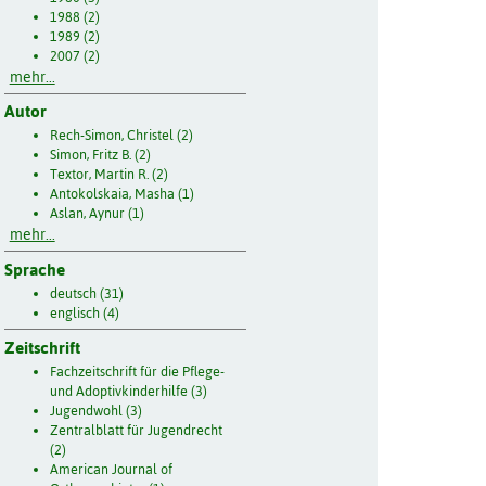
1988 (2)
1989 (2)
2007 (2)
mehr...
Autor
Rech-Simon, Christel (2)
Simon, Fritz B. (2)
Textor, Martin R. (2)
Antokolskaia, Masha (1)
Aslan, Aynur (1)
mehr...
Sprache
deutsch (31)
englisch (4)
Zeitschrift
Fachzeitschrift für die Pflege-
und Adoptivkinderhilfe (3)
Jugendwohl (3)
Zentralblatt für Jugendrecht
(2)
American Journal of