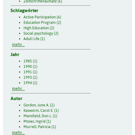
Zeitschriftenaufsatz (6)
Schlagwörter
Active Participation (6)
Education Program (2)
High Education (2)
Social psychology (2)
Adult Life (1)
mehr...
Jahr
1985 (1)
1990 (1)
1991 (1)
1993 (1)
1994 (1)
mehr...
Autor
Gordon, June A. (1)
Kasworm, Carol E. (1)
Mansfield, Don L. (1)
Moses, Ingrid (1)
Murrell, Patricia (1)
mehr...