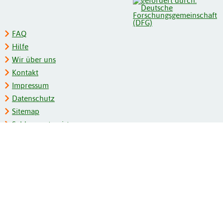
FAQ
Hilfe
Wir über uns
Kontakt
Impressum
Datenschutz
Sitemap
Schlagwortregister
Personenregister
Zeitschriftenliste
Kooperationspartner
Barrierefreiheit
BITV-Feedback
Gebärdensprache
Leichte Sprache