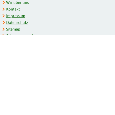
Wir über uns
Kontakt
Impressum
Datenschutz
Sitemap
Schlagwortregister
Personenregister
Zeitschriftenliste
Kooperationspartner
Barrierefreiheit
BITV-Feedback
Gebärdensprache
Leichte Sprache
Bildungsportale des IZB