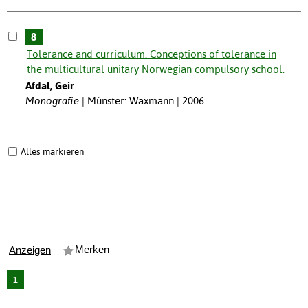
8
Tolerance and curriculum. Conceptions of tolerance in
the multicultural unitary Norwegian compulsory school.
Afdal, Geir
Monografie
Münster: Waxmann | 2006
Alles markieren
Merken
Anzeigen
1