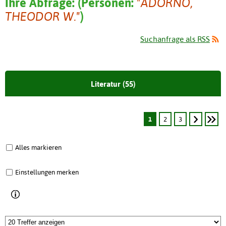
Ihre Abfrage:
(
Personen:
"ADORNO,
THEODOR W."
)
Suchanfrage als RSS
Literatur (55)
1
2
3
Alles markieren
Einstellungen merken