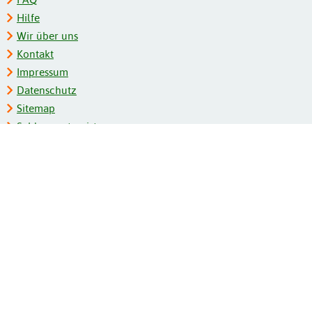
Hilfe
Wir über uns
Kontakt
Impressum
Datenschutz
Sitemap
Schlagwortregister
Personenregister
Zeitschriftenliste
Kooperationspartner
Barrierefreiheit
BITV-Feedback
Gebärdensprache
Leichte Sprache
Bildungsportale des IZB