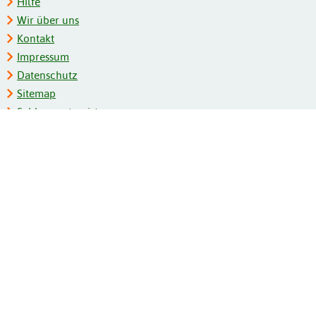
Hilfe
Wir über uns
Kontakt
Impressum
Datenschutz
Sitemap
Schlagwortregister
Personenregister
Zeitschriftenliste
Kooperationspartner
Barrierefreiheit
BITV-Feedback
Gebärdensprache
Leichte Sprache
Bildungsportale des IZB