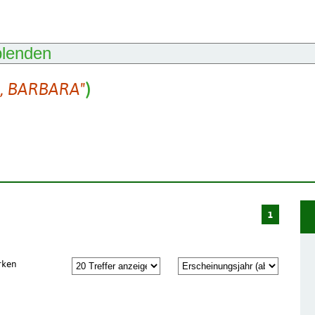
blenden
, BARBARA"
)
1
rken