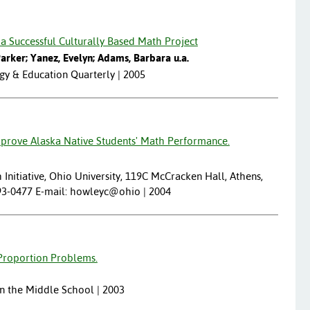
 a Successful Culturally Based Math Project
arker; Yanez, Evelyn; Adams, Barbara u.a.
gy & Education Quarterly | 2005
mprove Alaska Native Students' Math Performance.
Initiative, Ohio University, 119C McCracken Hall, Athens,
93-0477 E-mail: howleyc@ohio | 2004
 Proportion Problems.
in the Middle School | 2003