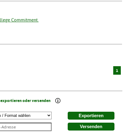
College Commitment.
1
 exportieren oder versenden
Exportieren
Versenden