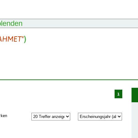
blenden
 AHMET"
)
1
rken