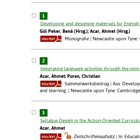
1
Developing and designing materials for English 
Gül Peker, Benâ (Hrsg.); Acar, Ahmet (Hrsg.)
Monografie
Newcastle upon Tyne: 
2
Integrating language activities through the mini
Acar, Ahmet; Puren, Christian
Sammelwerksbeitrag
Aus: Develop
and learning. | Newcastle upon Tyne: Cambridge
3
Syllabus Design in the Action-Oriented Curricu
Acar, Ahmet
Zeitschriftenaufsatz
In: Educat