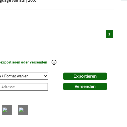
nguage Annals | 2007
1
 exportieren oder versenden
Exportieren
Versenden