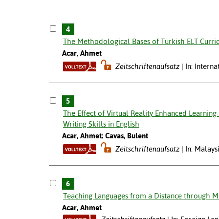
4
The Methodological Bases of Turkish ELT Curric
Acar, Ahmet
Zeitschriftenaufsatz
In: Intern
5
The Effect of Virtual Reality Enhanced Learnin
Writing Skills in English
Acar, Ahmet; Cavas, Bulent
Zeitschriftenaufsatz
In: Malays
6
Teaching Languages from a Distance through M
Acar, Ahmet