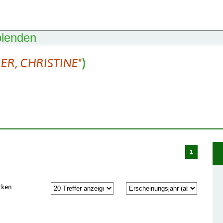
blenden
ER, CHRISTINE"
)
1
rken