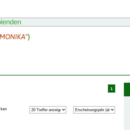
blenden
 MONIKA"
)
1
rken