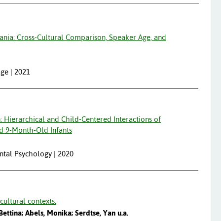
ania: Cross-Cultural Comparison, Speaker Age, and
age | 2021
 Hierarchical and Child-Centered Interactions of
nd 9-Month-Old Infants
ntal Psychology | 2020
cultural contexts.
ettina; Abels, Monika; Serdtse, Yan u.a.