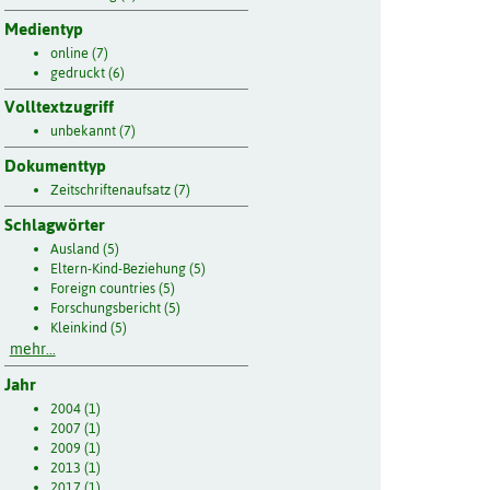
Medientyp
online (7)
gedruckt (6)
Volltextzugriff
unbekannt (7)
Dokumenttyp
Zeitschriftenaufsatz (7)
Schlagwörter
Ausland (5)
Eltern-Kind-Beziehung (5)
Foreign countries (5)
Forschungsbericht (5)
Kleinkind (5)
mehr...
Jahr
2004 (1)
2007 (1)
2009 (1)
2013 (1)
2017 (1)