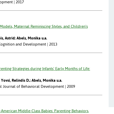
lopment | 2017
 Models, Maternal Reminiscing Styles, and Children's
is, Astrid; Abels, Monika u.a.
 Cognition and Development | 2013
enting Strategies during Infants' Early Months of Life:
Yovsi, Relindis D.; Abels, Monika u.a.
nal Journal of Behavioral Development | 2009
-American Middle-Class Babies: Parenting Behaviors,