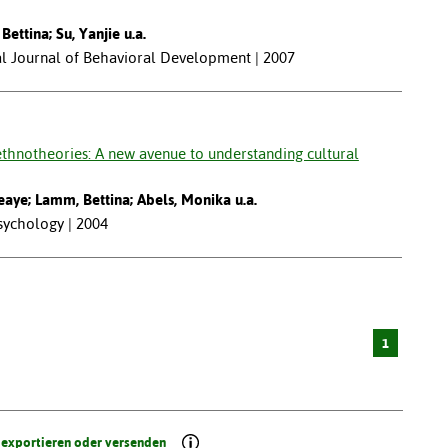
ettina; Su, Yanjie u.a.
nal Journal of Behavioral Development | 2007
thnotheories: A new avenue to understanding cultural
zeaye; Lamm, Bettina; Abels, Monika u.a.
psychology | 2004
1
 exportieren oder versenden