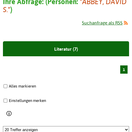
Ihre Abfrage:
(
Personen:
"ABBEY, DAVID
S."
)
Suchanfrage als RSS
Literatur (7)
1
Alles markieren
Einstellungen merken