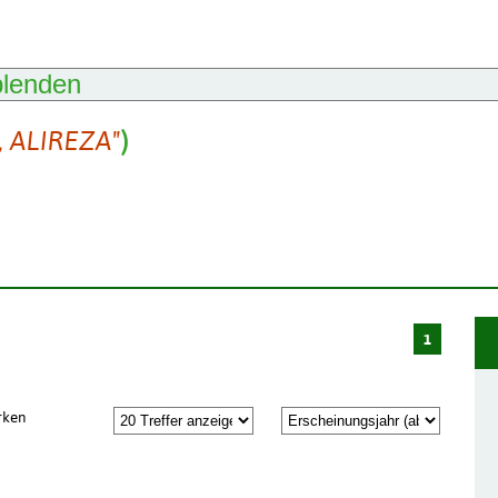
blenden
, ALIREZA"
)
1
rken