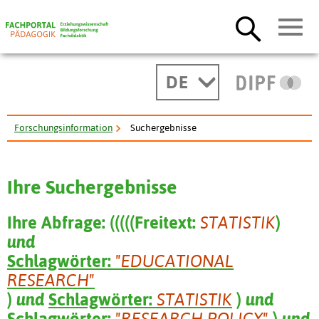
DE
Forschungsinformation
Suchergebnisse
Ihre Suchergebnisse
Ihre Abfrage:
(
(
(
(
(
Freitext:
STATISTIK
)
und
Schlagwörter:
"EDUCATIONAL
RESEARCH"
)
und
Schlagwörter:
STATISTIK
)
und
Schlagwörter:
"RESEARCH POLICY"
)
und