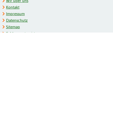
Wir über uns
Kontakt
Impressum
Datenschutz
Sitemap
Schlagwortregister
Personenregister
Zeitschriftenliste
Kooperationspartner
Barrierefreiheit
BITV-Feedback
Gebärdensprache
Leichte Sprache
Bildungsportale des IZB